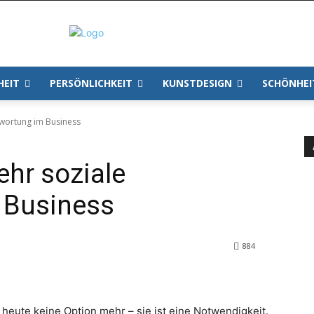
HEIT
PERSÖNLICHKEIT
KUNSTDESIGN
SCHÖNHEI
twortung im Business
ehr soziale
 Business
884
heute keine Option mehr – sie ist eine Notwendigkeit.