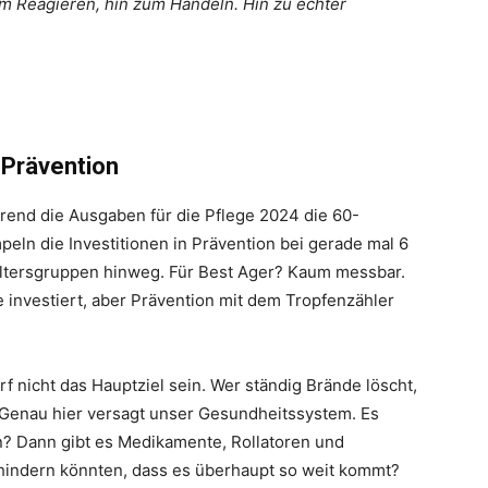
om Reagieren, hin zum Handeln. Hin zu echter
r Prävention
hrend die Ausgaben für die Pflege 2024 die 60-
eln die Investitionen in Prävention bei gerade mal 6
 Altersgruppen hinweg. Für Best Ager? Kaum messbar.
e investiert, aber Prävention mit dem Tropfenzähler
arf nicht das Hauptziel sein. Wer ständig Brände löscht,
. Genau hier versagt unser Gesundheitssystem. Es
ann? Dann gibt es Medikamente, Rollatoren und
hindern könnten, dass es überhaupt so weit kommt?