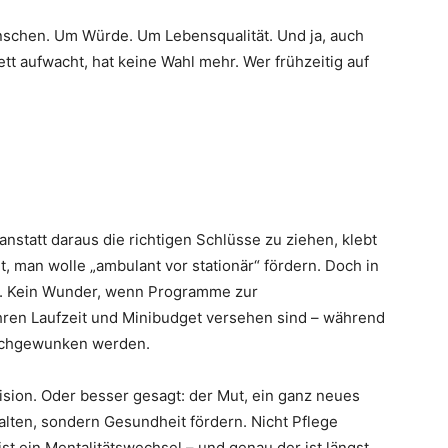
nschen. Um Würde. Um Lebensqualität. Und ja, auch
t aufwacht, hat keine Wahl mehr. Wer frühzeitig auf
anstatt daraus die richtigen Schlüsse zu ziehen, klebt
t, man wolle „ambulant vor stationär“ fördern. Doch in
all. Kein Wunder, wenn Programme zur
hren Laufzeit und Minibudget versehen sind – während
rchgewunken werden.
 Vision. Oder besser gesagt: der Mut, ein ganz neues
alten, sondern Gesundheit fördern. Nicht Pflege
ist ein Mentalitätswechsel – und genau der ist längst