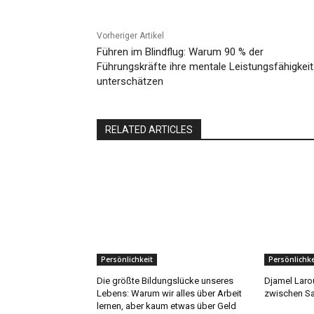
Vorheriger Artikel
Führen im Blindflug: Warum 90 % der
Führungskräfte ihre mentale Leistungsfähigkeit
unterschätzen
RELATED ARTICLES
Persönlichkeit
Persönlichke
Die größte Bildungslücke unseres
Djamel Laro
Lebens: Warum wir alles über Arbeit
zwischen Sa
lernen, aber kaum etwas über Geld