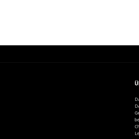
Ü
Da
D
Ge
b
Ch
Le