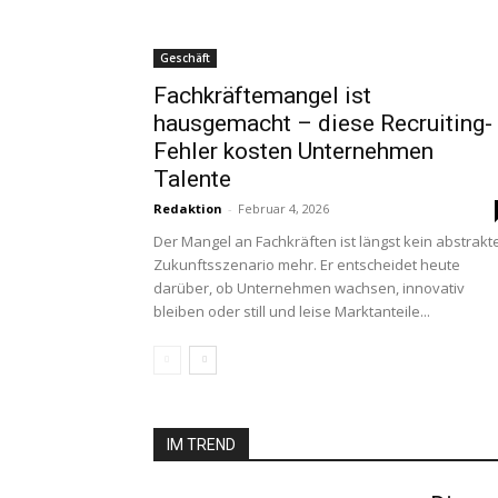
Geschäft
Fachkräftemangel ist
hausgemacht – diese Recruiting-
Fehler kosten Unternehmen
Talente
Redaktion
-
Februar 4, 2026
Der Mangel an Fachkräften ist längst kein abstrakt
Zukunftsszenario mehr. Er entscheidet heute
darüber, ob Unternehmen wachsen, innovativ
bleiben oder still und leise Marktanteile...
IM TREND