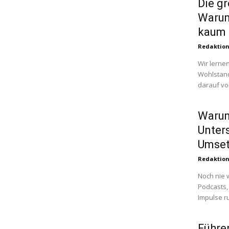
Die g
Warum 
kaum 
Redaktio
Wir lernen
Wohlstand
darauf vor
Warum 
Unter
Umse
Redaktio
Noch nie 
Podcasts, 
Impulse r
Führe