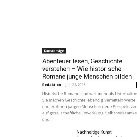
Kunstdesign
Abenteuer lesen, Geschichte
verstehen – Wie historische
Romane junge Menschen bilden
Redaktion
-
Juni 24, 2025
Historische Romane sind weit mehr als Unterhaltun
Sie machen Geschichte lebendig, vermitteln Werte
und eröffnen jungen Menschen neue Perspektive
auf gesellschaftliche Entwicklung, Selbstwirksamke
und...
Nachhaltige Kunst: