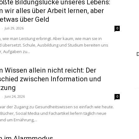
rößte Bildungslücke unseres Lebens:
wir alles über Arbeit lernen, aber
etwas über Geld
n
-
Juli 29, 2026
0
, wie man Leistung erbringt. Aber kaum, wie man sie in
 übersetzt. Schule, Ausbildung und Studium bereiten uns
, Aufgaben zu...
D
Wissen allein nicht reicht: Der
schied zwischen Information und
tzung
n
-
Juni 24, 2026
0
war der Zugang zu Gesundheitswissen so einfach wie heute.
Bücher, Social Media und Fachartikel liefern täglich neue
und um Ernährung,...
n im Alarmmodus