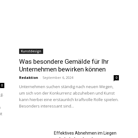
Kunstdesign
Was besondere Gemälde für Ihr
Unternehmen bewirken können
Redaktion
-
September 6, 2024
0
0
Unternehmen suchen ständig nach neuen Wegen,
um sich von der Konkurrenz abzuheben und Kunst
g.
kann hierbei eine erstaunlich kraftvolle Rolle spielen.
Besonders interessant sind...
n
it
Effektives Abnehmen im Liegen